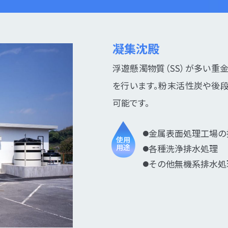
凝集沈殿
浮遊懸濁物質（SS）が多い重
を行います。粉末活性炭や後
可能です。
金属表面処理工場の
●
使用
用途
各種洗浄排水処理
●
その他無機系排水処
●